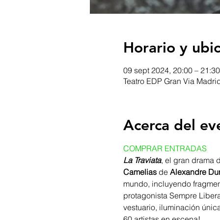
Horario y ubi
09 sept 2024, 20:00 – 21:30
Teatro EDP Gran Via Madrid
Acerca del ev
COMPRAR ENTRADAS
La Traviata
, el gran drama 
Camelias
 de 
Alexandre D
mundo, incluyendo fragmento
protagonista Sempre Libera, 
vestuario, iluminación únic
60 artistas en escena!