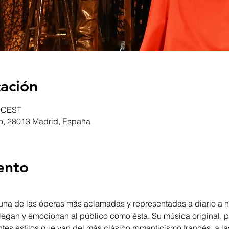
cación
0 CEST
ro, 28013 Madrid, España
ento
 una de las óperas más aclamadas y representadas a diario a ni
llegan y emocionan al público como ésta. Su música original, p
tes estilos que van del más clásico romanticismo francés, a l