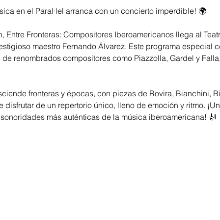
sica en el Paral·lel arranca con un concierto imperdible! 🌍
 h, Entre Fronteras: Compositores Iberoamericanos llega al Tea
restigioso maestro Fernando Álvarez. Este programa especial ce
 de renombrados compositores como Piazzolla, Gardel y Falla,
sciende fronteras y épocas, con piezas de Rovira, Bianchini, B
 disfrutar de un repertorio único, lleno de emoción y ritmo. ¡U
as sonoridades más auténticas de la música iberoamericana! 🎻