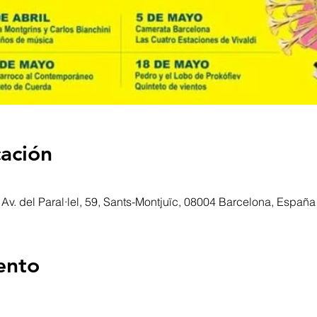
cación
Av. del Paral·lel, 59, Sants-Montjuïc, 08004 Barcelona, España
ento