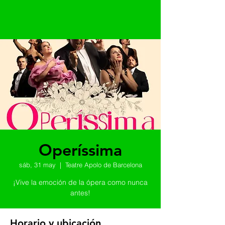
Operíssima
sáb, 31 may
  |  
Teatre Apolo de Barcelona
¡Vive la emoción de la ópera como nunca
antes!
Horario y ubicación