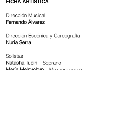
FICHA ARTÍSTICA
Dirección Musical
Fernando Álvarez
Dirección Escénica y Coreografía
Nuria Serra
Solistas
Natasha Tupin
– Soprano
María Melnychyn
– Mezzosoprano
Nacho Guzmán
– Tenor
Xavi Vilalta
– Barítono
Cuerpo de Danza
Compañía NS Danza
Ensemble instrumental
Italia Salotto