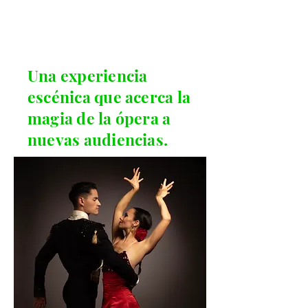
Una experiencia
escénica que acerca la
magia de la ópera a
nuevas audiencias.